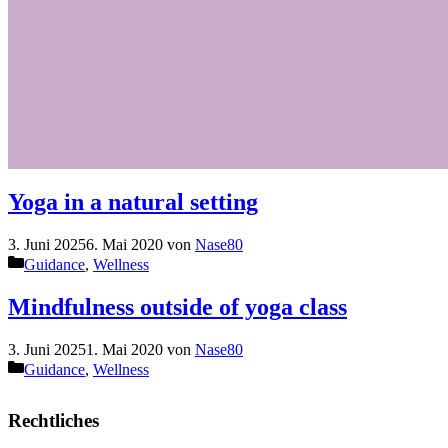
Yoga in a natural setting
3. Juni 2025
6. Mai 2020
von
Nase80
Kategorien
Guidance
,
Wellness
Mindfulness outside of yoga class
3. Juni 2025
1. Mai 2020
von
Nase80
Kategorien
Guidance
,
Wellness
Rechtliches