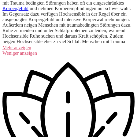
mit Trauma bedingten Störungen haben oft ein eingeschränktes
Körpergefühl
und nehmen Körperempfindungen nur schwer wahr.
Im Gegensatz dazu verfügen Hochsensible in der Regel über ein
ausgeprägtes Körpergefühl und intensive Körperwahrnehmungen.
Außerdem neigen Menschen mit traumabedingten Störungen dazu,
Ruhe zu meiden und unter Schlafproblemen zu leiden, während
Hochsensible Ruhe suchen und daraus Kraft schöpfen. Zudem
neigen Hochsensible eher zu viel Schlaf. Menschen mit Trauma
neigen möglicherweise dazu, zur Beruhigung auf Alkohol oder
Mehr anzeigen
Medikamente zurückzugreifen, während Hochsensible
Weniger anzeigen
normalerweise eher wenig Medikamente oder Rauschmittel
verwenden. Auch auf emotionaler Ebene gibt es Unterschiede.
Hochsensible suchen eher Verbindung zu anderen Menschen,
während Personen mit Trauma eher misstrauisch sind und
emotionale Distanziertheit zeigen. Hochsensibilität abgrenzen
Natürlich können sowohl Trauma als auch Hochsensibilität
vorliegen.