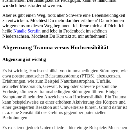
ausfüllenden Berufstätigkeit als Pädagogin, kann es manchmal
wirklich herausfordernd werden.
Aber es gibt einen Weg, trotz aller Schwere eine Lebensleichtigkeit
zu entwickeln. Möchtest Du mehr darüber erfahren? Dann können
wir gemeinsam diesen Weg beginnen. Ich freue mich auf Dich. Ich
heiße
Natalie Serafin
und lebe in Fredenbeck im schönen
Niedersachsen. Möchtest Du Kontakt zu mir aufnehmen?
Abgrenzung Trauma versus Hochsensibilität
Abgenzung ist wichtig
Es ist wichtig, Hochsensibilität von traumabedingten Störungen, wie
etwa posttraumatischer Belastungsstörung (PTBS), abzugrenzen.
Erfahrungen, wie zum Beispiel Naturkatastrophen, Unfälle,
sexueller Missbrauch, Gewalt, Krieg oder schwere persönliche
Verluste, können zu traumabedingten Störungen führen. Einige
Symptome ähneln den Anzeichen von Hochsensibilität. Ein Trauma
kann beispielsweise zu einer erhöhten Aktivierung des Körpers und
einer gesteigerten Reaktion auf Umweltreize führen. Grund dafür ist
u. a. eine Sensibilität des Gehirns gegenüber potenziellen
Bedrohungen.
Es existieren jedoch Unterschiede – hier einige Beispiele: Menschen