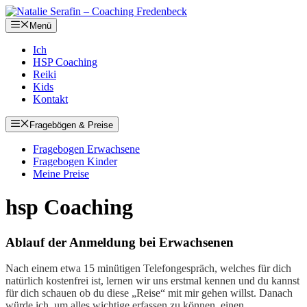
Zum
Inhalt
Menü
springen
Ich
HSP Coaching
Reiki
Kids
Kontakt
Fragebögen & Preise
Fragebogen Erwachsene
Fragebogen Kinder
Meine Preise
hsp Coaching
Ablauf der Anmeldung bei Erwachsenen
Nach einem etwa 15 minütigen Telefongespräch, welches für dich
natürlich kostenfrei ist, lernen wir uns erstmal kennen und du kannst
für dich schauen ob du diese „Reise“ mit mir gehen willst. Danach
würde ich, um alles wichtige erfassen zu können, einen