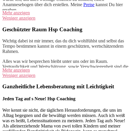
Anamnesebogen über dich erstellen. Meine
Preise
kannst Du hier
ersehen.
Mehr anzeigen
Weniger anzeigen
Gern kannst Du dabei die Form wählen, welche für Dich am Besten
passt: per Zoom, in meiner Praxis oder Walk and Talk. Im Übrigen:
Geschützter Raum Hsp Coaching
Der Anamnesebogen soll die konfliktbehafteten Stellen Deines
Lebens sichtbar machen.
Wichtig dabei ist mir immer, das du dich wohlfühlst und selbst das
Tempo bestimmen kannst in einem geschützten, wertschätzendem
Rahmen.
Alles was wir besprechen bleibt unter uns oder im Raum.
Vertraulichkeit und Wertschätzung, sowie Verschwiegenheit sind die
Mehr anzeigen
wichtigsten Elemente meiner Coachingarbeit.
Weniger anzeigen
Ganzheitliche Lebensberatung mit Leichtigkeit
Jeden Tag auf s Neue! Hsp Coaching
Wer kennt sie nicht, die täglichen Herausforderungen, die uns im
Alltag begegnen und die bewältigt werden müssen. Auch ich weiß
was es heißt, Lebenssituationen zu meistern. Jeden Tag aufs Neue!
Als alleinerziehende Mama von zwei tollen Kindern und meiner