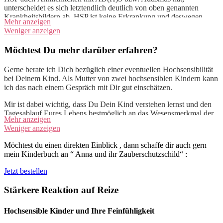
unterscheidet es sich letztendlich deutlich von oben genannten
Krankheitsbildern ab. HSP ist keine Erkrankung und deswegen
Mehr anzeigen
deutlich abgrenzbar von oben genannten Krankheitsbildern.
Weniger anzeigen
Doch meistens wissen Eltern oder Erzieher nichts oder nur wenig
Möchtest Du mehr darüber erfahren?
von Hochsensibilität. Sie nehmen lediglich „Besonderheiten“ an
ihrem Kind war. Viele Familien haben einige Arztbesuche hinter
Gerne berate ich Dich bezüglich einer eventuellen Hochsensibilität
sich und wissen nicht recht, wie sie mit der Empfindlichkeit, bzw.
bei Deinem Kind. Als Mutter von zwei hochsensiblen Kindern kann
mit einer ausgeprägten Reizempfindlichkeit umgehen sollten. Elaine
ich das nach einem Gespräch mit Dir gut einschätzen.
Aron ist die Pionieren auf diesem Gebiet. Wer mehr über sie
erfahren möchte kann auf folgenden
Link
gehen. Sie hat auch ein
Mir ist dabei wichtig, dass Du Dein Kind verstehen lernst und den
Buch geschrieben zum Thema:
Das hochsensible Kind
.
Tagesablauf Eures Lebens bestmöglich an das Wesensmerkmal der
Mehr anzeigen
Sensibilität anpassen kannst. Dein Kind hat eine ausgeprägte
Weniger anzeigen
Wahrnehmung
Möchtest du einen direkten Einblick , dann schaffe dir auch gern
mein Kinderbuch an “ Anna und ihr Zauberschutzschild“ :
Jetzt bestellen
Stärkere Reaktion auf Reize
Hochsensible Kinder und Ihre Feinfühligkeit