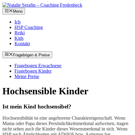
Zum
Inhalt
Menü
springen
Ich
HSP Coaching
Reiki
Kids
Kontakt
Fragebögen & Preise
Fragebogen Erwachsene
Fragebogen Kinder
Meine Preise
Hochsensible Kinder
Ist mein Kind hochsensibel?
Hochsensibilität ist eine angeborene Charaktereigenschaft. Wenn
Mama oder Papa dieses Persönlichkeitsmerkmal aufweisen, tragen
nicht selten auch die Kinder dieses Wesensmerkmal in sich. Wenn
HSP auch Ähnlichkeiten mit AD(H)S bzw. Autismus hat,